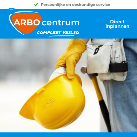
Direct
inplannen