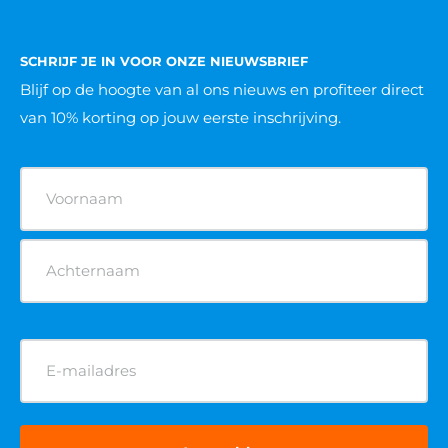
SCHRIJF JE IN VOOR ONZE NIEUWSBRIEF
Blijf op de hoogte van al ons nieuws
en profiteer direct
van 10% korting op jouw eerste inschrijving.
Naam
(Vereist)
E-
mailadres
(Vereist)