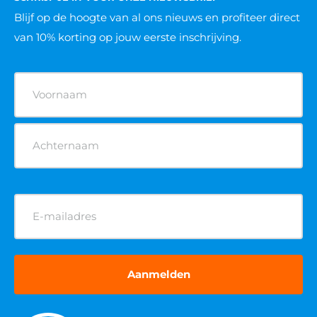
Blijf op de hoogte van al ons nieuws
en profiteer direct
van 10% korting op jouw eerste inschrijving.
Naam
(Vereist)
E-
mailadres
(Vereist)