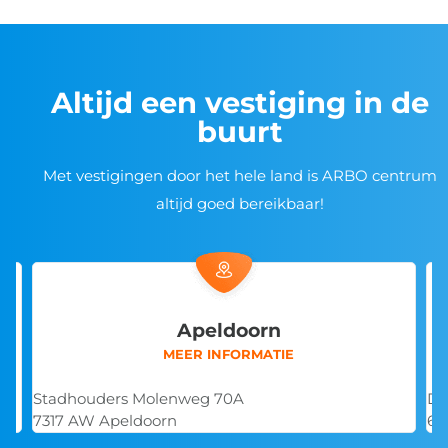
Altijd een vestiging in de
buurt
Met vestigingen door het hele land is ARBO centrum
altijd goed bereikbaar!
Apeldoorn
MEER INFORMATIE
Stadhouders Molenweg 70A
De
7317 AW Apeldoorn
68