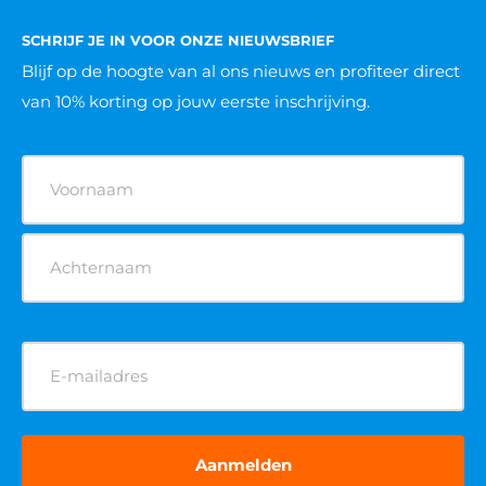
SCHRIJF JE IN VOOR ONZE NIEUWSBRIEF
Blijf op de hoogte van al ons nieuws
en profiteer direct
van 10% korting op jouw eerste inschrijving.
Naam
(Vereist)
E-
mailadres
(Vereist)