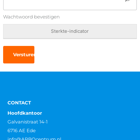
Wachtwoord bevestigen
Sterkte-indicator
CONTACT
Hoofdkantoor
Galvanistraat 14-1
6716 AE Ede
info@ARBOcentrum.nl