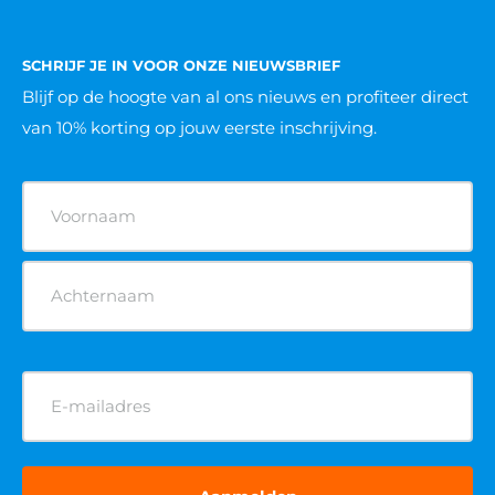
SCHRIJF JE IN VOOR ONZE NIEUWSBRIEF
Blijf op de hoogte van al ons nieuws
en profiteer direct
van 10% korting op jouw eerste inschrijving.
Naam
(Vereist)
E-
mailadres
(Vereist)