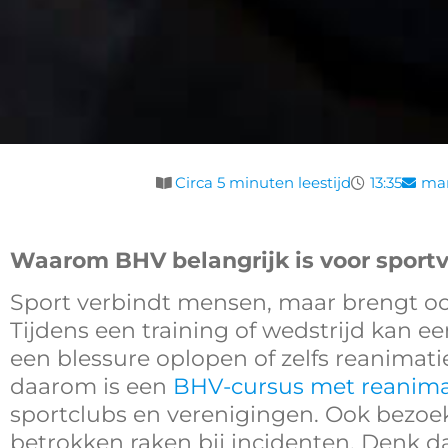
Circa 5 minuten leestijd
13:35
mar
Waarom BHV belangrijk is voor sport
Sport verbindt mensen, maar brengt ook
Tijdens een training of wedstrijd kan e
een blessure oplopen of zelfs reanimati
daarom is een
BHV-cursus met reanima
sportclubs en verenigingen. Ook bezoeke
betrokken raken bij incidenten. Denk d