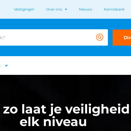
Vestigingen
Over ons
Nieuws
Kennisbank
Dir
n
zo laat je veilighe
elk niveau