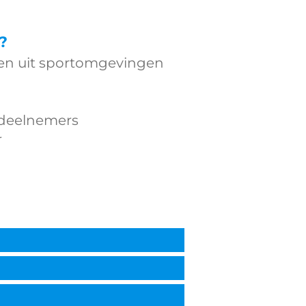
?
en uit sportomgevingen
 deelnemers
r