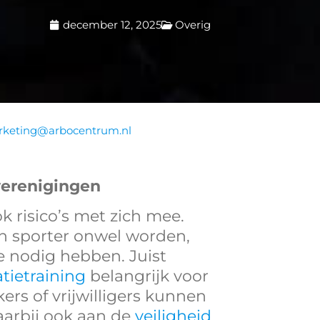
december 12, 2025
Overig
keting@arbocentrum.nl
verenigingen
 risico’s met zich mee.
en sporter onwel worden,
e nodig hebben. Juist
tietraining
belangrijk voor
rs of vrijwilligers kunnen
aarbij ook aan de
veiligheid