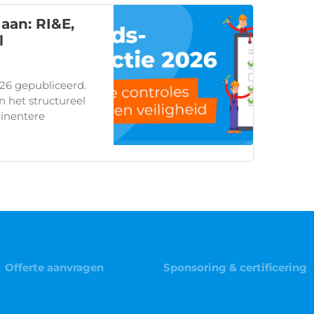
aan: RI&E,
l
26 gepubliceerd.
en het structureel
inentere
Offerte aanvragen
Sponsoring & certificering