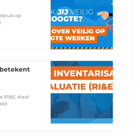
ebruik op
e
 betekent
e RI&E, staat
oekt