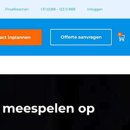
Proefexamen
+31 (0)88 – 123 0 888
Inloggen
0
Offerte aanvragen
ect inplannen
id meespelen op