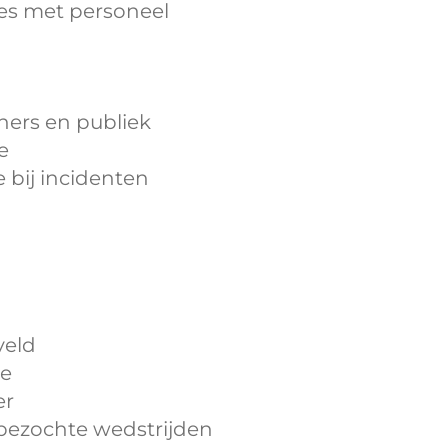
ies met personeel
?
iners en publiek
e
 bij incidenten
veld
te
er
 bezochte wedstrijden