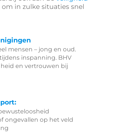
 om in zulke situaties snel
enigingen
el mensen – jong en oud.
r tijdens inspanning. BHV
igheid en vertrouwen bij
port:
of bewusteloosheid
of ongevallen op het veld
ing