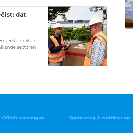
ist: dat
hiermee te maken
illende sectoren
Offerte aanvragen
Sponsoring & certificering