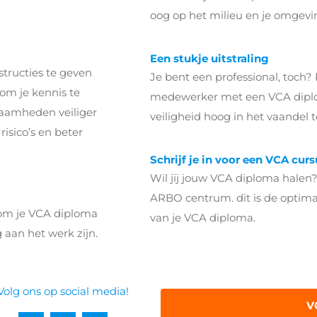
oog op het milieu en je omgevin
Een stukje uitstraling
structies te geven
Je bent een professional, toch? P
om je kennis te
medewerker met een VCA diploma
zaamheden veiliger
veiligheid hoog in het vaandel 
isico’s en beter
Schrijf je in voor een VCA curs
Wil jij jouw VCA diploma halen?
ARBO centrum. dit is de optima
n om je VCA diploma
van je VCA diploma.
g aan het werk zijn.
Volg ons op social media!
V