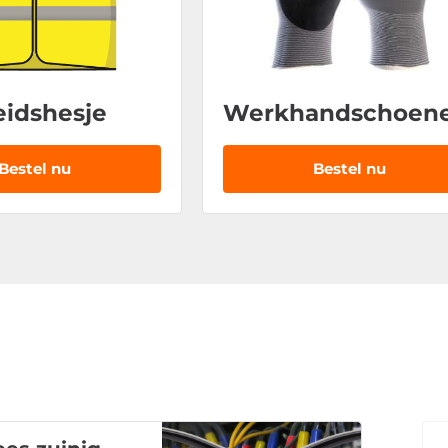
eidshesje
Werkhandschoen
Bestel nu
Bestel nu