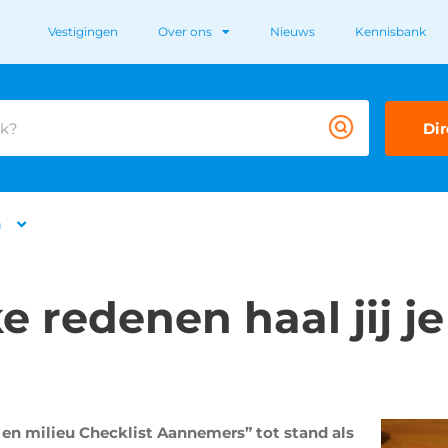
Vestigingen
Over ons
Nieuws
Kennisbank
Dir
n
e redenen haal jij j
en milieu Checklist Aannemers” tot stand als