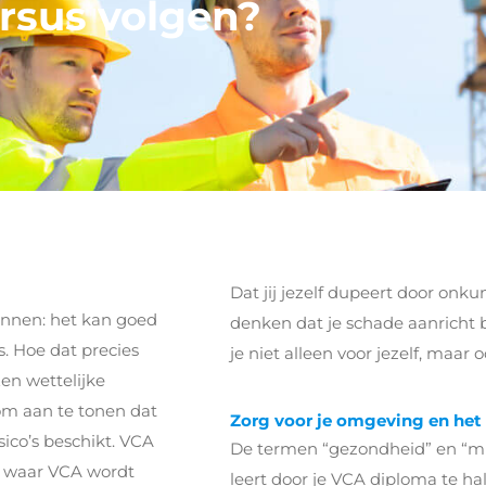
rsus volgen?
Dat jij jezelf dupeert door onku
innen: het kan goed
denken dat je schade aanricht 
s. Hoe dat precies
je niet alleen voor jezelf, maar o
en wettelijke
t om aan te tonen dat
Zorg voor je omgeving en het
sico’s beschikt. VCA
De termen “gezondheid” en “mil
en waar VCA wordt
leert door je VCA diploma te hal