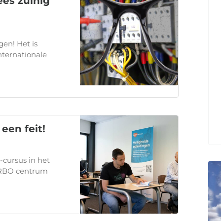
ees zuinig
gen! Het is
nternationale
een feit!
-cursus in het
 ARBO centrum