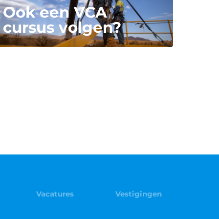
Ook een VCA
cursus volgen?
Vacatures
Vestigingen