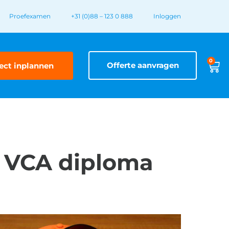
Proefexamen
+31 (0)88 – 123 0 888
Inloggen
0
Offerte aanvragen
ect inplannen
e VCA diploma