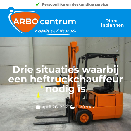
Direct
inplannen
Drie situaties waarbij
een heftruckchauffeur
nodig is
april 26, 2022
Heftruck