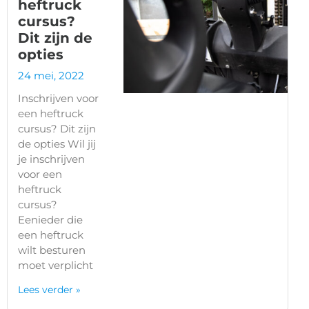
heftruck
cursus?
Dit zijn de
opties
24 mei, 2022
Inschrijven voor
een heftruck
cursus? Dit zijn
de opties Wil jij
je inschrijven
voor een
heftruck
cursus?
Eenieder die
een heftruck
wilt besturen
moet verplicht
Lees verder »