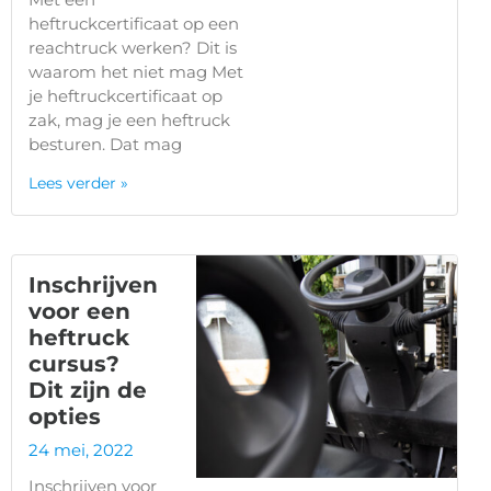
heftruckcertificaat op een
reachtruck werken? Dit is
waarom het niet mag Met
je heftruckcertificaat op
zak, mag je een heftruck
besturen. Dat mag
Lees verder »
Inschrijven
voor een
heftruck
cursus?
Dit zijn de
opties
24 mei, 2022
Inschrijven voor