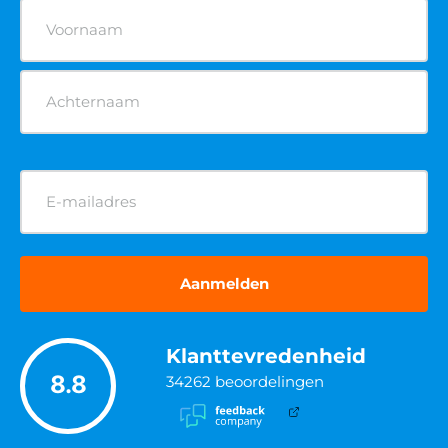
Naam
(Vereist)
E-
mailadres
(Vereist)
Klanttevredenheid
8.8
34262
beoordelingen