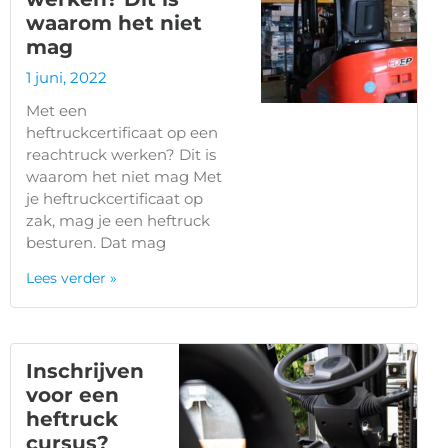
waarom het niet
mag
1 juni, 2022
Met een
heftruckcertificaat op een
reachtruck werken? Dit is
waarom het niet mag Met
je heftruckcertificaat op
zak, mag je een heftruck
besturen. Dat mag
Lees verder »
Inschrijven
voor een
heftruck
cursus?