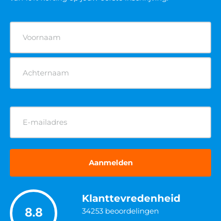
Naam
(Vereist)
E-
mailadres
(Vereist)
Klanttevredenheid
8.8
34253
beoordelingen