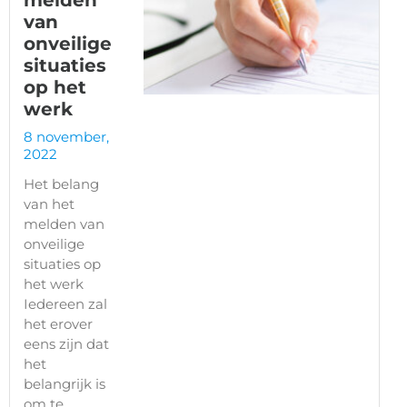
melden
van
onveilige
situaties
op het
werk
8 november,
2022
Het belang
van het
melden van
onveilige
situaties op
het werk
Iedereen zal
het erover
eens zijn dat
het
belangrijk is
om te