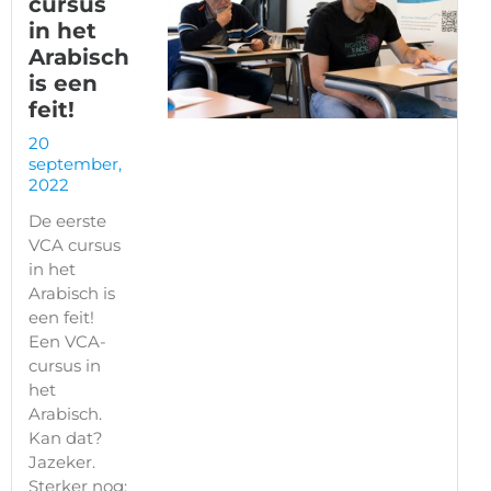
cursus
in het
Arabisch
is een
feit!
20
september,
2022
De eerste
VCA cursus
in het
Arabisch is
een feit!
Een VCA-
cursus in
het
Arabisch.
Kan dat?
Jazeker.
Sterker nog: