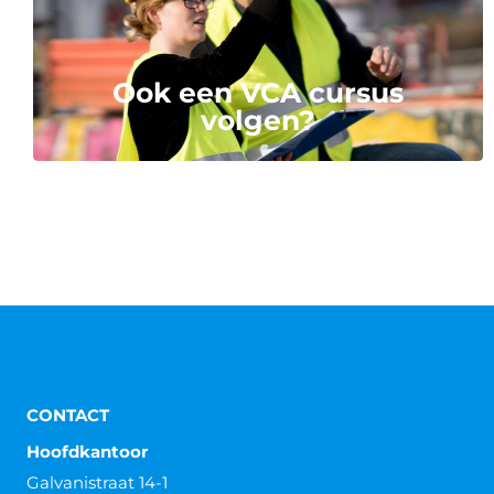
Ook een VCA cursus
volgen?
CONTACT
Hoofdkantoor
Galvanistraat 14-1