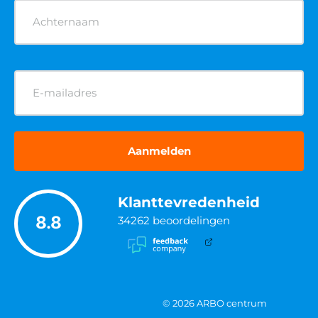
E-
mailadres
(Vereist)
Klanttevredenheid
8.8
34262
beoordelingen
© 2026 ARBO centrum