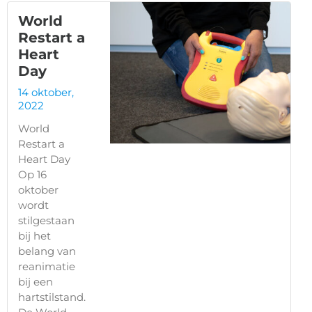
World
Restart a
Heart
Day
14 oktober,
2022
World
Restart a
Heart Day
Op 16
oktober
wordt
stilgestaan
bij het
belang van
reanimatie
bij een
hartstilstand.