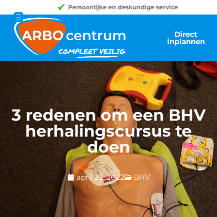
Direct
inplannen
3 redenen om een BHV
herhalingscursus te
doen
april 22, 2022
BHV