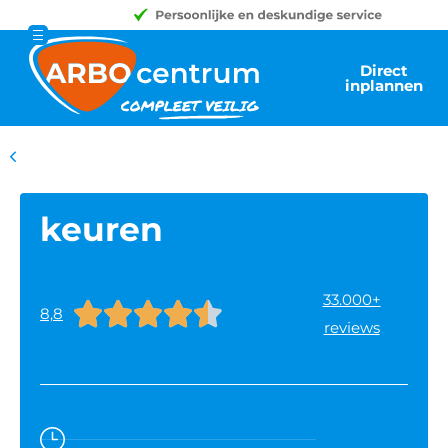
Direct
inplannen
keuren
33.000+





8,8
reviews