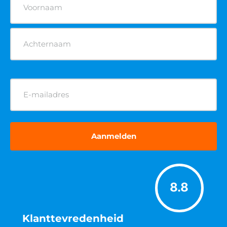
(Vereist)
E-
mailadres
(Vereist)
8.8
Klanttevredenheid