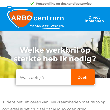
Direct
inplannen
Welke werkbril op
sterkte heb ik nodig?
Tijdens het uitvoeren van werkzaamheden met risico op
oogletsel is het cruciaal dat je jouw ogen goed