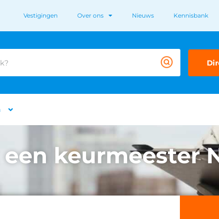
Vestigingen
Over ons
Nieuws
Kennisbank
Dir
n
 een keurmeester 