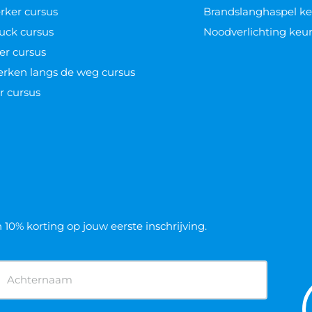
n?
3140 moeten alle elektrische installaties onder
lmatig gekeurd worden. Deze keuring
Offerte aanvragen
Sponsoring & certificering
IRE OPLEIDINGEN
POPULAIRE KEURI