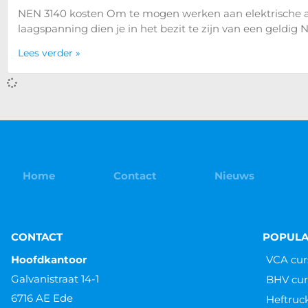
NEN 3140 kosten Om te mogen werken aan elektrische 
laagspanning dien je in het bezit te zijn van een geldig
Lees verder »
Wat is een NEN 3140 keuring?
Wat is een NEN 3140 keuring? De NEN 3140 keuring is ee
installaties. Met de NEN 3140 keuring kan
Lees verder »
Hoe vaak moet een NEN 3140 keuring p
Hoe vaak moet een NEN 3140 keuring plaatsvinden? Een 
gereedschap en veilige apparatuur. Dus ook elektrische
Lees verder »