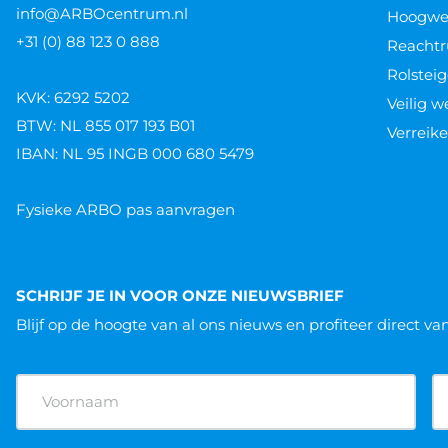
Wie mag de NEN 3140 keuring uitvoere
Wie mag de NEN 3140 keuring uitvoeren? Volgens de NEN 
laagspanning en elektrische handgereedschappen rege
Lees verder »
Home
Contact
Nieuws
CONTACT
POPULA