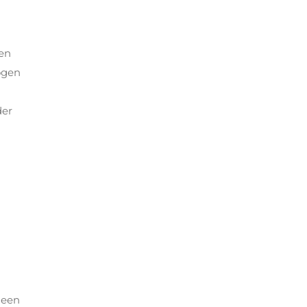
den
ogen
der
 een