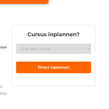
Cursus inplannen?
Gewenste
daan
veiligheidsopleiding
*
et
3140