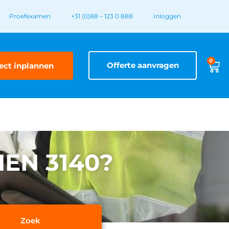
Proefexamen
+31 (0)88 – 123 0 888
Inloggen
0
Offerte aanvragen
ect inplannen
NEN 3140?