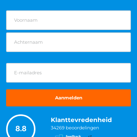
Naam
(Vereist)
E-
mailadres
(Vereist)
Klanttevredenheid
8.8
34269
beoordelingen