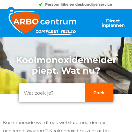
Direct
inplannen
Koolmonoxidemelder
piept. Wat nu?
Koolmonoxide wordt ook wel sluipmoordenaar
genoemd. Waarom? Koolmonoxide is zeer giftig,