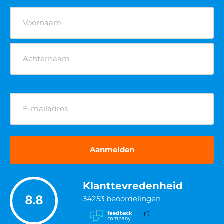
Naam
(Vereist)
E-
mailadres
(Vereist)
Klanttevredenheid
8.8
34253
beoordelingen