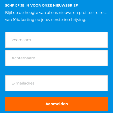
SCHRIJF JE IN VOOR ONZE NIEUWSBRIEF
Blijf op de hoogte van al ons nieuws
en profiteer direct
van 10% korting op jouw eerste inschrijving.
Naam
(Vereist)
E-
mailadres
(Vereist)