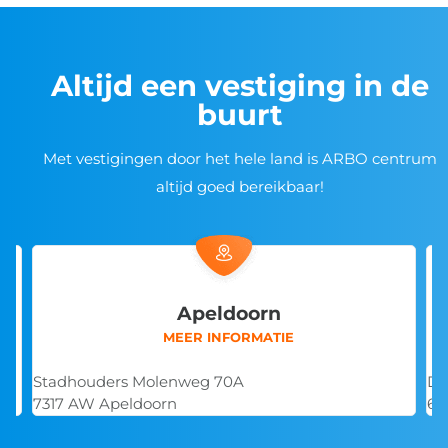
Altijd een vestiging in de
buurt
Met vestigingen door het hele land is ARBO centrum
altijd goed bereikbaar!
Apeldoorn
MEER INFORMATIE
Stadhouders Molenweg 70A
De
7317 AW Apeldoorn
68