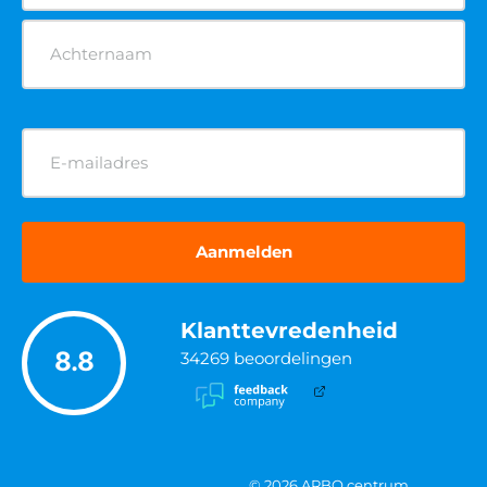
E-
mailadres
(Vereist)
Klanttevredenheid
8.8
34269
beoordelingen
© 2026 ARBO centrum