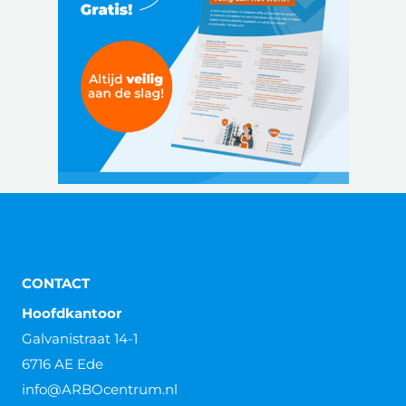
CONTACT
Hoofdkantoor
Galvanistraat 14-1
6716 AE Ede
info@ARBOcentrum.nl