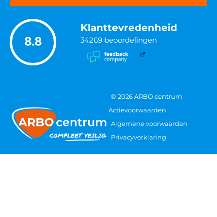
Klanttevredenheid
8.8
34269
beoordelingen
© 2026 ARBO centrum
Actievoorwaarden
Algemene voorwaarden
Privacyverklaring