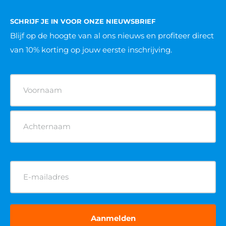
SCHRIJF JE IN VOOR ONZE NIEUWSBRIEF
Blijf op de hoogte van al ons nieuws
en profiteer direct
van 10% korting op jouw eerste inschrijving.
Naam
(Vereist)
E-
mailadres
(Vereist)