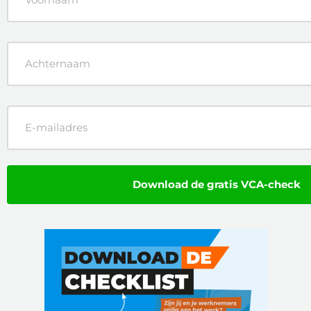
Achternaam
(Vereist)
E-
mailadres
(Vereist)