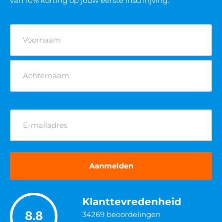
van 10% korting op jouw eerste inschrijving.
Naam
(Vereist)
E-
mailadres
(Vereist)
Klanttevredenheid
8.8
34269
beoordelingen