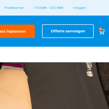
Proefexamen
+31 (0)88 – 123 0 888
Inloggen
0
Offerte aanvragen
ect inplannen