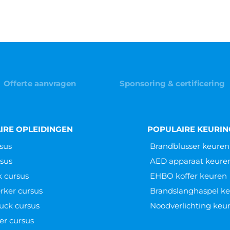
Offerte aanvragen
Sponsoring & certificering
IRE OPLEIDINGEN
POPULAIRE KEURI
sus
Brandblusser keuren
sus
AED apparaat keure
k cursus
EHBO koffer keuren
ker cursus
Brandslanghaspel k
uck cursus
Noodverlichting keu
er cursus