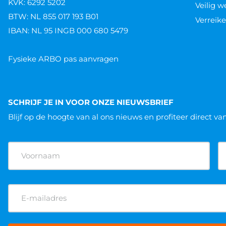
KVK: 6292 5202
Veilig 
BTW: NL 855 017 193 B01
Verreike
IBAN: NL 95 INGB 000 680 5479
Fysieke ARBO pas aanvragen
SCHRIJF JE IN VOOR ONZE NIEUWSBRIEF
Blijf op de hoogte van al ons nieuws
en profiteer direct va
Naam
(Vereist)
E-
mailadres
(Vereist)