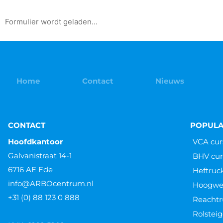
Formulier wordt geladen...
Home
Contact
Nieuws
CONTACT
POPULA
Hoofdkantoor
VCA cur
Galvanistraat 14-1
BHV cur
6716 AE Ede
Heftruc
info@ARBOcentrum.nl
Hoogwer
+31 (0) 88 123 0 888
Reachtr
Rolsteig