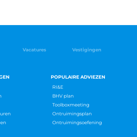
Vacatures
Vestigingen
NGEN
POPULAIRE ADVIEZEN
RI&E
n
BHV plan
Toolboxmeeting
euren
Ontruimingsplan
ren
Ontruimingsoefening