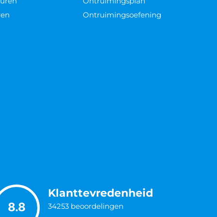
euren
Ontruimingsplan
ren
Ontruimingsoefening
Klanttevredenheid
8.8
34253
beoordelingen