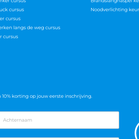
ker cursus
Brandslanghaspel k
uck cursus
Noodverlichting keu
er cursus
werken langs de weg cursus
r cursus
n 10% korting op jouw eerste inschrijving.