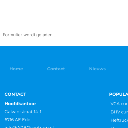
Formulier wordt geladen...
Home
Contact
Nieuws
CONTACT
POPULA
Hoofdkantoor
VCA cur
Galvanistraat 14-1
BHV cur
6716 AE Ede
Heftruc
info@ARBOcentrum.nl