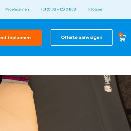
Proefexamen
+31 (0)88 – 123 0 888
Inloggen
0
Offerte aanvragen
ect inplannen