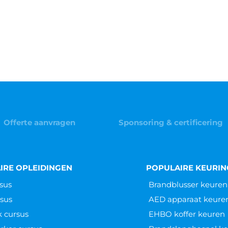
Offerte aanvragen
Sponsoring & certificering
IRE OPLEIDINGEN
POPULAIRE KEURI
sus
Brandblusser keuren
sus
AED apparaat keure
k cursus
EHBO koffer keuren