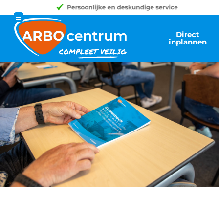
Direct
inplannen