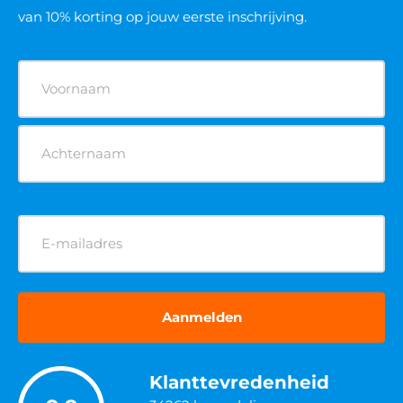
van 10% korting op jouw eerste inschrijving.
Naam
(Vereist)
E-
mailadres
(Vereist)
Klanttevredenheid