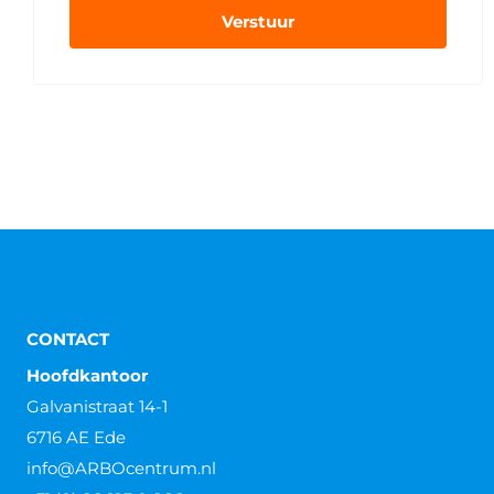
Verstuur
CONTACT
Hoofdkantoor
Galvanistraat 14-1
6716 AE Ede
info@ARBOcentrum.nl