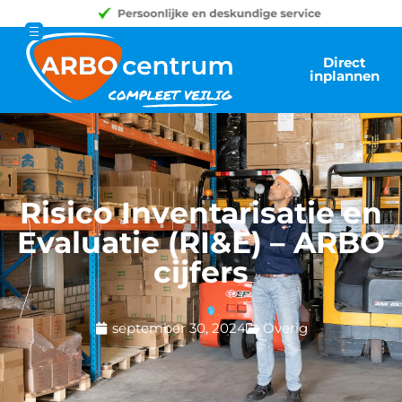
Direct
inplannen
Risico Inventarisatie en
Evaluatie (RI&E) – ARBO
cijfers
september 30, 2024
Overig