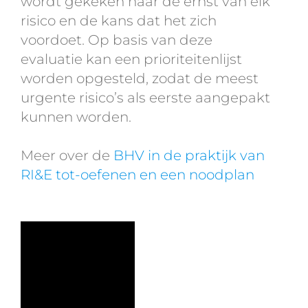
wordt gekeken naar de ernst van elk
risico en de kans dat het zich
voordoet. Op basis van deze
evaluatie kan een prioriteitenlijst
worden opgesteld, zodat de meest
urgente risico’s als eerste aangepakt
kunnen worden.
Meer over de
BHV in de praktijk van
RI&E tot-oefenen en een noodplan