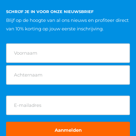
SCHRIJF JE IN VOOR ONZE NIEUWSBRIEF
Blijf op de hoogte van al ons nieuws
en profiteer direct
van 10% korting op jouw eerste inschrijving.
Naam
(Vereist)
E-
mailadres
(Vereist)