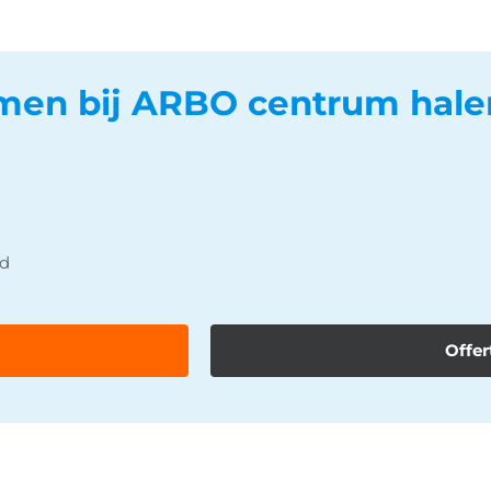
men bij ARBO centrum hale
nd
Offer