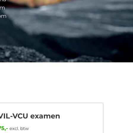
em
 om
VIL-VCU examen
75,-
excl. btw