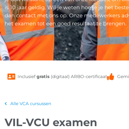
is 10 jaar geldig. Wil je weten hoe je je het 
dan contact met ons op. Onze medewerkers advi
het examen tot een goed resultaat te brengen.
Inclusief
gratis
(digitaal) ARBO-certificaat
Gemi
Alle VCA cursussen
VIL-VCU examen