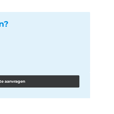
n?
te aanvragen