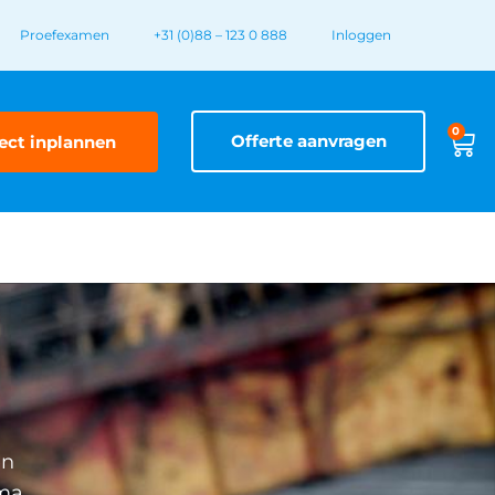
Proefexamen
+31 (0)88 – 123 0 888
Inloggen
0
Offerte aanvragen
ect inplannen
en
oma