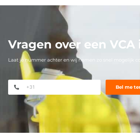
Vragen over een VCA
Laat je nummer achter en wij nemen zo snel mogelijk c
Phone
*