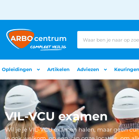
Opleidingen
Artikelen
Adviezen
Keuringe
VIL-VCU examen
Wil je je VIL-VCU examen halen, maar geen cur
je ook welkom, op een van onze locaties, om al