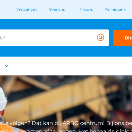
Vestigingen
Over ons
Nieuws
Kennisbank
Dir
n
sus volgen? Dat kan bij ARBO centrum! Bij ons b
leen het examen af te leggen. Het behaalde dipl