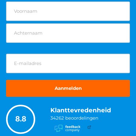
Naam
(Vereist)
E-
mailadres
(Vereist)
Klanttevredenheid
8.8
34262
beoordelingen