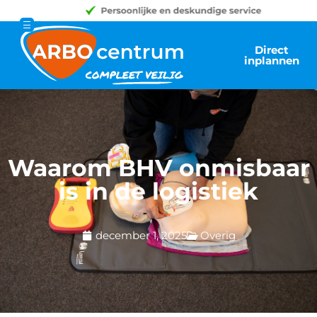
Direct
inplannen
Waarom BHV onmisbaar
is in de logistiek
december 1, 2025
Overig