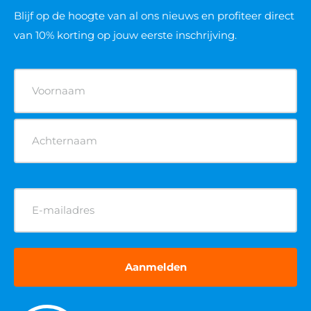
Blijf op de hoogte van al ons nieuws
en profiteer direct
van 10% korting op jouw eerste inschrijving.
Naam
(Vereist)
E-
mailadres
(Vereist)