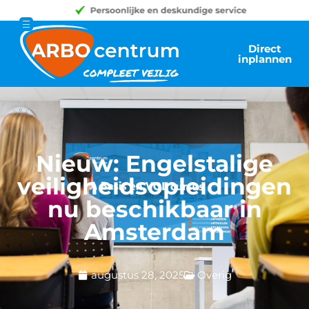
Direct
inplannen
Nieuw: Engelstalige
veiligheidsopleidingen
nu beschikbaar in
Amsterdam
augustus 28, 2025
Overig