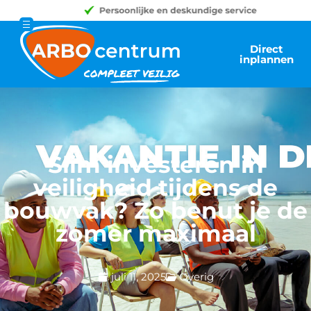
Direct
inplannen
Slim investeren in
veiligheid tijdens de
bouwvak? Zo benut je de
zomer maximaal
juli 11, 2025
Overig