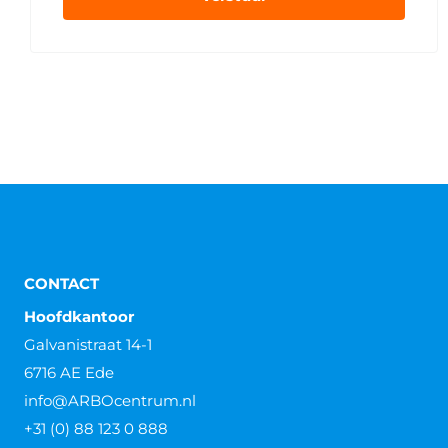
CONTACT
Hoofdkantoor
Galvanistraat 14-1
6716 AE Ede
info@ARBOcentrum.nl
+31 (0) 88 123 0 888