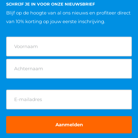
SCHRIJF JE IN VOOR ONZE NIEUWSBRIEF
Blijf op de hoogte van al ons nieuws
en profiteer direct
van 10% korting op jouw eerste inschrijving.
Naam
(Vereist)
E-
mailadres
(Vereist)