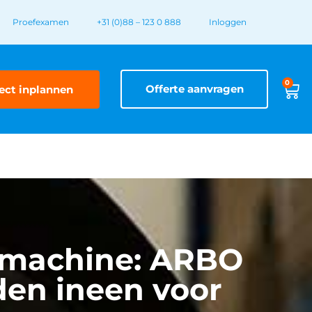
Proefexamen
+31 (0)88 – 123 0 888
Inloggen
0
Offerte aanvragen
ect inplannen
P-machine: ARBO
en ineen voor