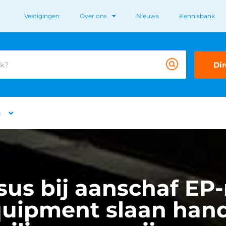
Vestigingen
Over ons
Nieuws
Kennisbank
Dir
n
rsus bij aanschaf E
uipment slaan hand