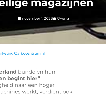
eilige magazijnen
november 1, 2025
Overig
rketing@arbocentrum.nl
erland
bundelen hun
den begint hier”
.
igheid naar een hoger
machines werkt, verdient ook