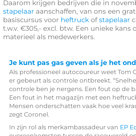
Daarom krijgen bedrijven die in nove
stapelaar
aanschaffen, van ons een gra
basiscursus voor
heftruck
of
stapelaar
c
t.w.v. €305,- excl. btw. Een unieke kans
materieel als medewerkers.
Je kunt pas gas geven als je het ond
Als professioneel autocoureur weet Tom 
er gebeurt als controle ontbreekt. “Snelhe
controle ben je nergens. Een fout op de b
Een fout in het magazijn met een heftruck
Mensen onderschatten vaak hoe veel krach
zegt Coronel.
In zijn rol als
merkambassadeur van
EP E
overeenkomsten tussen de racewereld en d