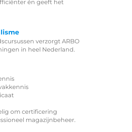
ficiënter én geeft het
alisme
idscursussen verzorgt
ARBO
iningen in heel Nederland.
ennis
vakkennis
icaat
ig om certificering
essioneel magazijnbeheer.