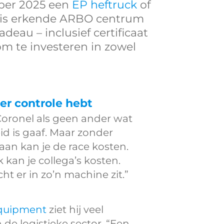
mber 2025 een
EP heftruck
of
tis erkende ARBO centrum
adeau – inclusief certificaat
 om te investeren in zowel
er controle hebt
Coronel als geen ander wat
id is gaaf. Maar zonder
aan kan je de race kosten.
 kan je collega’s kosten.
t er in zo’n machine zit.”
quipment
ziet hij veel
e logistieke sector. “Een