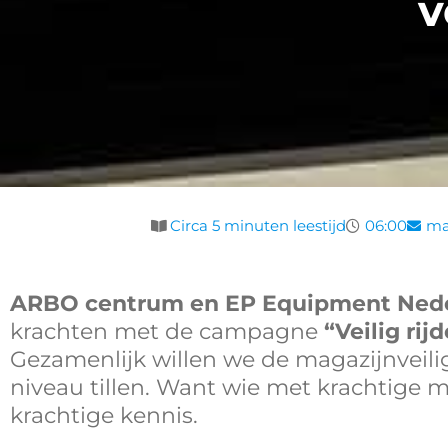
v
Circa 5 minuten leestijd
06:00
ma
ARBO centrum en EP Equipment Ned
krachten met de campagne
“Veilig rij
Gezamenlijk willen we de magazijnveil
niveau tillen. Want wie met krachtige 
krachtige kennis.