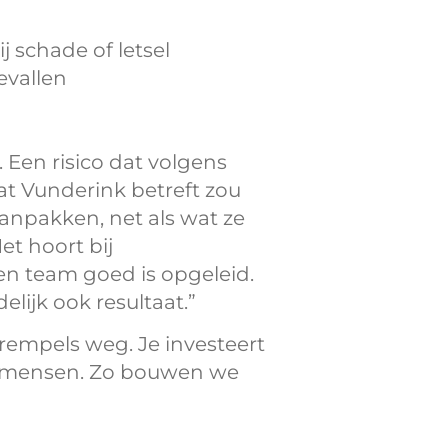
j schade of letsel
evallen
 Een risico dat volgens
at Vunderink betreft zou
aanpakken, net als wat ze
t hoort bij
 een team goed is opgeleid.
delijk ook resultaat.”
drempels weg
. Je investeert
je mensen. Zo bouwen we