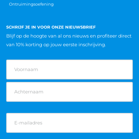
Fysieke ARBO pas aanvragen
POPULAIRE OPLEIDINGEN
VCA cursus
BHV cursus
Heftruck cursus
Hoogwerker cursus
Reachtruck cursus
Rolsteiger cursus
Veilig werken langs de weg cursus
Verreiker cursus
POPULAIRE KEURINGEN
Brandblusser keuren
AED apparaat keuren
EHBO koffer keuren