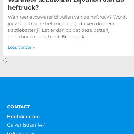
Wanneer accuwater bijvullen van de
heftruck?
Wanneer accuwater bijvullen van de heftruck? Wordt
jouw elektrische heftruck aangedreven door een
tractiebatterij? Let er dan op dat deze batterij
onderhoud nodig heeft. Belangrijk
Lees verder »
Wie mag een heftruck keuren?
Wie mag een heftruck keuren? Heb je een bedrijf en
gebruik je heftrucks? Dan ben je wettelijk verplicht elk
jaar je heftruck(s) te laten keuren.
Lees verder »