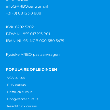
Is een Pools heftruckcertificaat
geldig in Nederland?
Is een Pools heftruckcertificaat geldig in Nederland?
Poolse werknemers zijn niet meer weg te denken in
Nederland. Een groot aantal werkt in de agrarische
sector
Lees verder »
Heftruckcertificaat checken
Heftruckcertificaat checken Iedere medewerker in
een organisatie die een heftruck wil gaan besturen,
dient een heftruck cursus te volgen en het
heftruckcertificaat te behalen. Als
Lees verder »