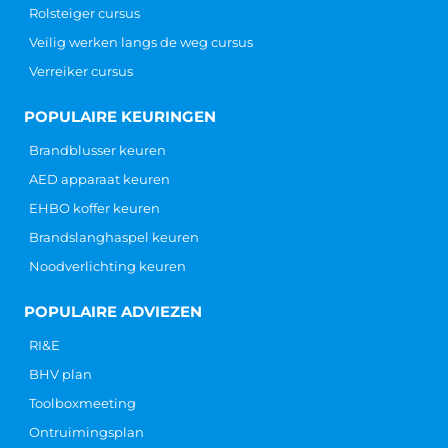
CONTACT
Hoofdkantoor
Galvanistraat 14-1
6716 AE Ede
info@ARBOcentrum.nl
+31 (0) 88 123 0 888
KVK: 6292 5202
BTW: NL 855 017 193 B01
IBAN: NL 95 INGB 000 680 5479