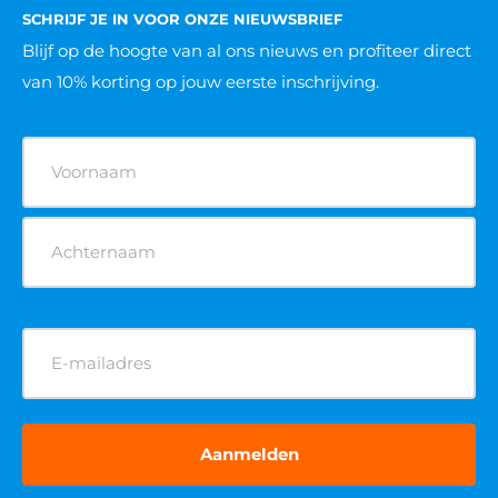
SCHRIJF JE IN VOOR ONZE NIEUWSBRIEF
Blijf op de hoogte van al ons nieuws
en profiteer direct
van 10% korting op jouw eerste inschrijving.
Naam
(Vereist)
E-
mailadres
(Vereist)