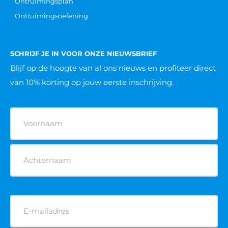
POPULAIRE OPLEIDINGEN
VCA cursus
BHV cursus
Heftruck cursus
Hoogwerker cursus
Reachtruck cursus
Rolsteiger cursus
Veilig werken langs de weg cursus
Verreiker cursus
POPULAIRE KEURINGEN
Brandblusser keuren
AED apparaat keuren
EHBO koffer keuren
Brandslanghaspel keuren