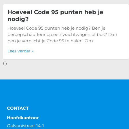
Hoeveel Code 95 punten heb je
nodig?
Hoeveel Code 95 punten heb je nodig? Ben je
beroepschauffeur op een vrachtwagen of bus? Dan
ben je verplicht je Code 95 te halen. Om
Lees verder »
Wat is een Code 95 rijbewijs?
Wat is een Code 95 rijbewijs? Een Code 95 rijbewijs is
een rijbewijs waarop de aantekening Code 95 staat.
Heb je de cursus Code 95
Lees verder »