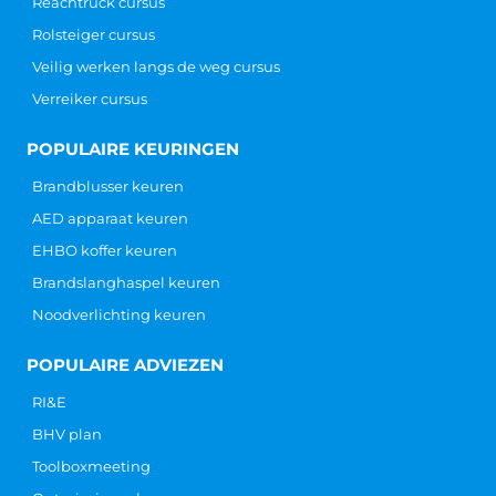
CONTACT
Hoofdkantoor
Galvanistraat 14-1
6716 AE Ede
info@ARBOcentrum.nl
+31 (0) 88 123 0 888
KVK: 6292 5202
BTW: NL 855 017 193 B01
IBAN: NL 95 INGB 000 680 5479
Fysieke ARBO pas aanvragen