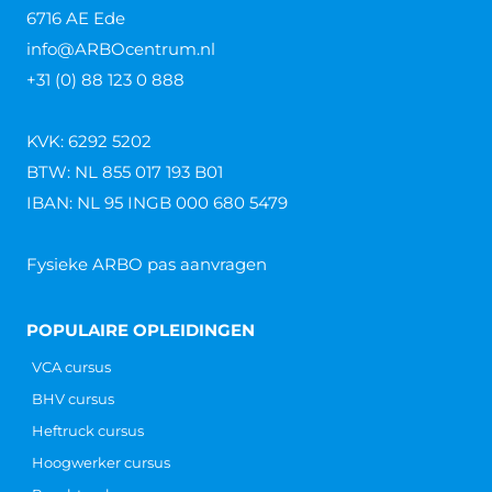
Wanneer kan ik Code 95 bijschrijven?
Wanneer kan ik Code 95 bijschrijven? Ben je
beroepschauffeur en bestuur je een vrachtwagen of
bus? Dan ben je verplicht een Code 95 certificaat te
Lees verder »
Wat is Code 95?
Wat is Code 95? De Code 95 is de vervanger van het
vroegere chauffeursdiploma. Met als belangrijkste
verschil dat de Code 95 verplichting geldt in
Lees verder »