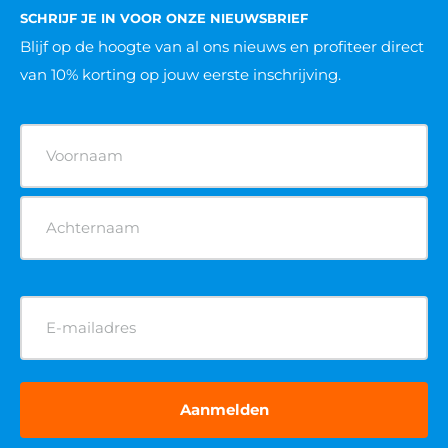
SCHRIJF JE IN VOOR ONZE NIEUWSBRIEF
Blijf op de hoogte van al ons nieuws
en profiteer direct
van 10% korting op jouw eerste inschrijving.
Naam
(Vereist)
E-
mailadres
(Vereist)