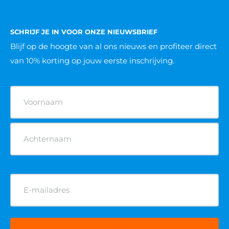
Fysieke ARBO pas aanvragen
POPULAIRE OPLEIDINGEN
VCA cursus
BHV cursus
Heftruck cursus
Hoogwerker cursus
Reachtruck cursus
Rolsteiger cursus
Veilig werken langs de weg cursus
Verreiker cursus
POPULAIRE KEURINGEN
Brandblusser keuren