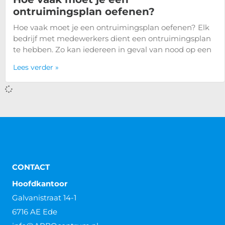
ontruimingsplan oefenen?
Hoe vaak moet je een ontruimingsplan oefenen? Elk
bedrijf met medewerkers dient een ontruimingsplan
te hebben. Zo kan iedereen in geval van nood op een
Lees verder »
Wat is het verschil tussen een
ontruimingsplan en een
bedrijfsnoodplan?
Wat is het verschil tussen een ontruimingsplan en een
bedrijfsnoodplan? Wat is het verschil tussen een
ontruimingsplan en een bedrijfsnoodplan? Om het
eenvoudig uit te
Lees verder »