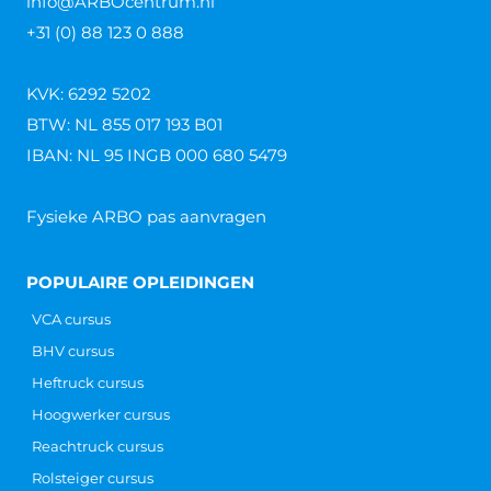
Ontruimingsplattegrond
Ontruimingsplattegrond Een ontruimingsplattegrond
is één van de belangrijkste voorzieningen bij een
calamiteit. Wanneer er een ontruiming plaats dient te
vinden, is het van cruciaal belang
Lees verder »
Ontruimingsoefening wetgeving
Ontruimingsoefening wetgeving Hoe zit het met de
ontruimingsoefening wetgeving? Is er wetgeving
hierover en is het houden van een
ontruimingsoefening verplicht? Het antwoord lijkt
misschien
Lees verder »