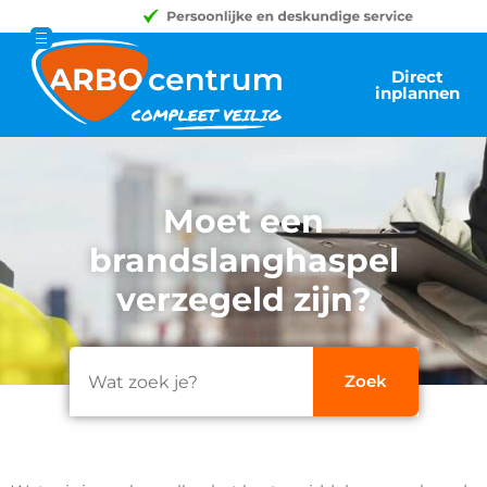
Direct
inplannen
Moet een
brandslanghaspel
verzegeld zijn?