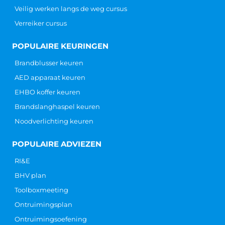
CONTACT
Hoofdkantoor
Galvanistraat 14-1
6716 AE Ede
info@ARBOcentrum.nl
+31 (0) 88 123 0 888
KVK: 6292 5202
BTW: NL 855 017 193 B01
IBAN: NL 95 INGB 000 680 5479