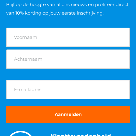
Blijf op de hoogte van al ons nieuws
en profiteer direct
van 10% korting op jouw eerste inschrijving.
Naam
(Vereist)
E-
mailadres
(Vereist)