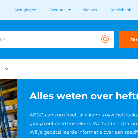
Vestigingen
Over ons
Nieuws
Kennisbank
Dir
n
Alles weten over heft
ARBO centrum heeft alle kennis over heftrucks 
graag met onze bezoekers. We hebben daarom a
Wil je gedetailleerde informatie over een spec