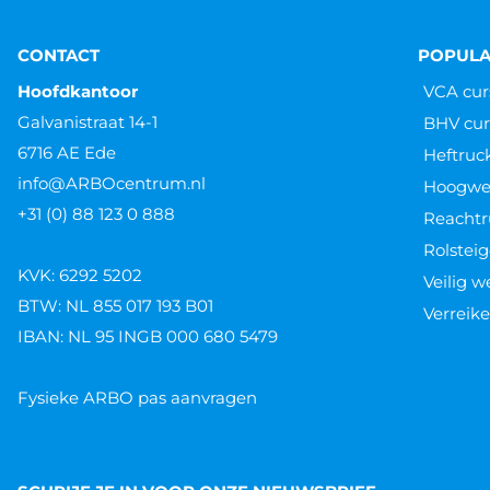
CONTACT
POPULA
Hoofdkantoor
VCA cur
Galvanistraat 14-1
BHV cur
6716 AE Ede
Heftruc
info@ARBOcentrum.nl
Hoogwer
+31 (0) 88 123 0 888
Reachtr
Rolsteig
KVK: 6292 5202
Veilig 
BTW: NL 855 017 193 B01
Verreike
IBAN: NL 95 INGB 000 680 5479
Fysieke ARBO pas aanvragen