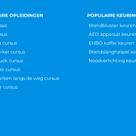
IRE OPLEIDINGEN
POPULAIRE KEURI
sus
Brandblusser keuren
sus
AED apparaat keure
k cursus
EHBO koffer keuren
ker cursus
Brandslanghaspel k
uck cursus
Noodverlichting keu
er cursus
werken langs de weg cursus
r cursus