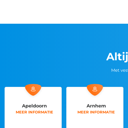
Alti
Met ves
doorn
Arnhem
Bred
FORMATIE
MEER INFORMATIE
MEER INFO