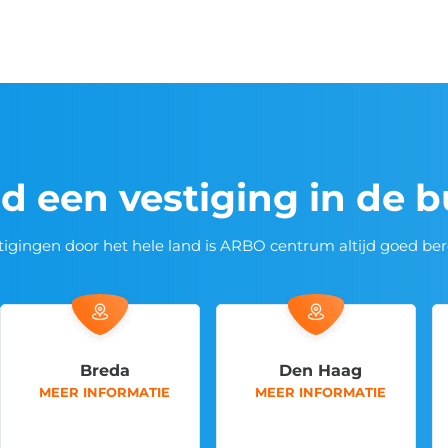
jd een vestiging in de 
tigingen door het hele land is ARBO centrum altijd goed ber
a
Den Haag
Ede (hoofdka
RMATIE
MEER INFORMATIE
MEER INFORM