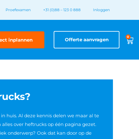
Proefexamen
+31 (0)88 – 123 0 888
Inloggen
0
Offerte aanvragen
ect inplannen
rucks?
in huis. Al deze kennis delen we maar al te
lles over heftrucks op één pagina gezet.
ifiek onderwerp? Ook dat kan door op de