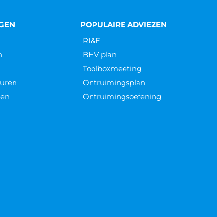
NGEN
POPULAIRE ADVIEZEN
RI&E
n
BHV plan
Toolboxmeeting
euren
Ontruimingsplan
ren
Ontruimingsoefening