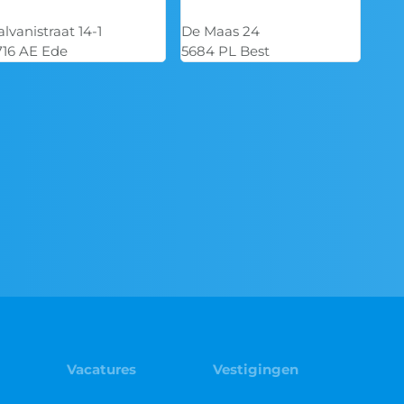
De Maas 24
De Waal 44
5684 PL Best
5684 PH Best
Vacatures
Vestigingen