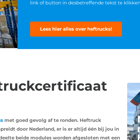
link of button in desbetreffende tekst te klikken
Lees hier alles over heftrucks!
truckcertificaat
us
met goed gevolg af te ronden. Heftruck
preidt door Nederland, er is er altijd één bij jou in
gedeelte beide modules worden afgesloten met een