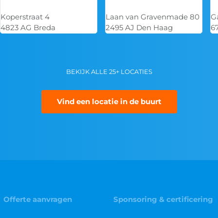
Laan van Gravenmade 80
Galvanistraat 14-1
2495 AJ Den Haag
6716 AE Ede
BEKIJK ALLE 25+ LOCATIES
Vind een locatie in de buurt
Offerte aanvragen
Sponsoring & certificering