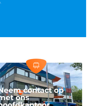
.
Neem contact op
met ons
hoofdkantoor