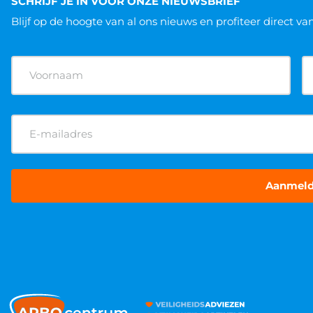
SCHRIJF JE IN VOOR ONZE NIEUWSBRIEF
Blijf op de hoogte van al ons nieuws
en profiteer direct va
Naam
(Vereist)
E-
mailadres
(Vereist)