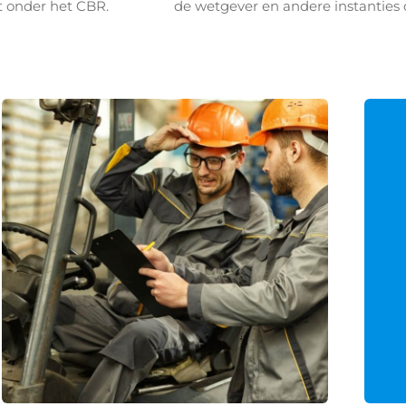
t onder het CBR.
de wetgever en andere instanties d