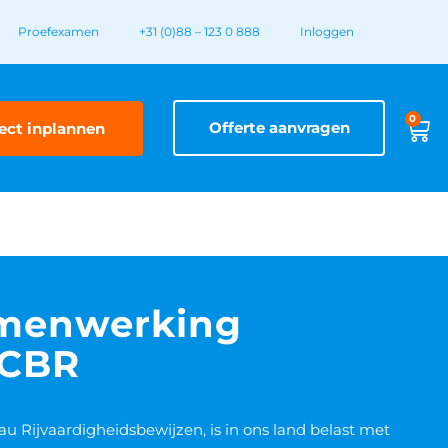
Proefexamen
+31 (0)88 – 123 0 888
Inloggen
0
Offerte aanvragen
ect inplannen
menwerking
 CBR
u Rijvaardigheidsbewijzen, is in ons land belast met