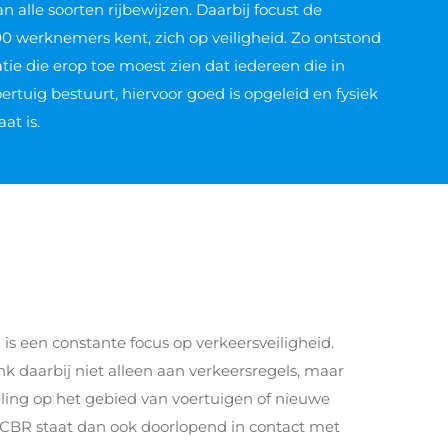
an alle soorten rijbewijzen. Daarbij focust de
200 werknemers kent, zich op veiligheid. Zo ontstond
atie die erop toe moest zien dat iedereen die in
tuig bestuurt, hiervoor goed is opgeleid en fysiek
at is.
s een constante focus op verkeersveiligheid.
k daarbij niet alleen aan verkeersregels, maar
ling op het gebied van voertuigen of nieuwe
CBR staat dan ook doorlopend in contact met