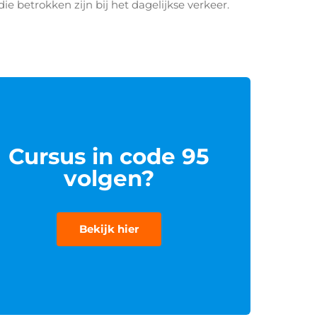
ie betrokken zijn bij het dagelijkse verkeer.
Cursus in code 95
volgen?
Bekijk hier