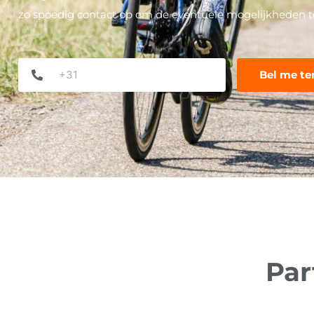
zo spoedig contact op om de eventuele mogelijkheden t
Phone
*
Par