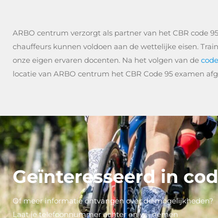
ARBO centrum verzorgt als partner van het CBR code 9
chauffeurs kunnen voldoen aan de wettelijke eisen. Tra
onze eigen ervaren docenten. Na het volgen van de
code
locatie van ARBO centrum het CBR Code 95 examen afg
Geïnteresseerd in co
Of meer informatie ontvangen over de mogelijkheden?
Laat je telefoonnummer achter en wij nemen