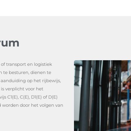
rum
f transport en logistiek
n te besturen, dienen te
aanduiding op het rijbewijs,
is verplicht voor het
 C1(E), C(E), D1(E) of D(E)
ngd worden door het volgen van