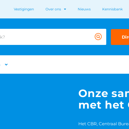
Vestigingen
Over ons
Nieuws
Kennisbank
Dir
n
Onze sa
met het
Het CBR, Centraal Burea