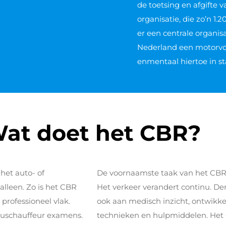
de toetsing en afgifte v
organisatie, die zo’n 1.
er een centrale organis
Nederland een motorvoer
enmentaal hiertoe in sta
at doet het CBR?
et auto- of
De voornaamste taak van het CBR i
alleen. Zo is het CBR
Het verkeer verandert continu. Den
 professioneel vlak.
ook aan medisch inzicht, ontwikke
buschauffeur examens.
technieken en hulpmiddelen. Het 