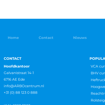
Home
Contact
Nieuws
CONTACT
POPULA
Hoofdkantoor
VCA cur
Galvanistraat 14-1
BHV cur
6716 AE Ede
Heftruc
info@ARBOcentrum.nl
Hoogwer
+31 (0) 88 123 0 888
Reachtr
Rolsteig