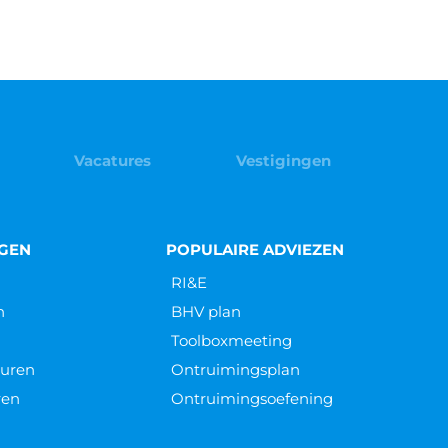
Vacatures
Vestigingen
NGEN
POPULAIRE ADVIEZEN
RI&E
n
BHV plan
Toolboxmeeting
euren
Ontruimingsplan
ren
Ontruimingsoefening