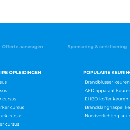
Offerte aanvragen
Sponsoring & certificering
IRE OPLEIDINGEN
POPULAIRE KEURI
sus
Brandblusser keuren
sus
AED apparaat keure
k cursus
EHBO koffer keuren
ker cursus
Brandslanghaspel k
uck cursus
Noodverlichting keu
er cursus