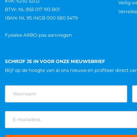
KVK: 6292 5202
Veilig 
BTW: NL 855 017 193 B01
Verreike
IBAN: NL 95 INGB 000 680 5479
Fysieke ARBO pas aanvragen
SCHRIJF JE IN VOOR ONZE NIEUWSBRIEF
Blijf op de hoogte van al ons nieuws
en profiteer direct va
Naam
(Vereist)
E-
mailadres
(Vereist)