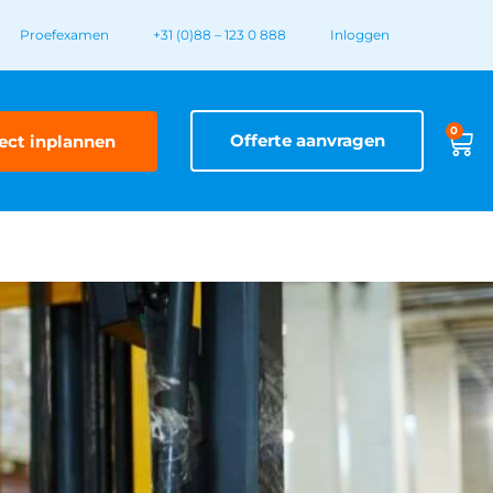
Proefexamen
+31 (0)88 – 123 0 888
Inloggen
0
Offerte aanvragen
ect inplannen