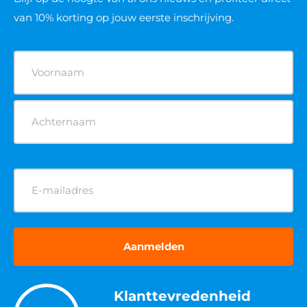
van 10% korting op jouw eerste inschrijving.
Naam
(Vereist)
E-
mailadres
(Vereist)
Klanttevredenheid