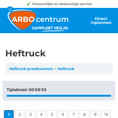
Direct
inplannen
Heftruck
Heftruck proefexamen
Heftruck
Tijdslimiet:
00:59:55
1
2
3
4
5
6
7
8
9
10