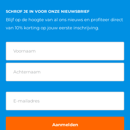
SCHRIJF JE IN VOOR ONZE NIEUWSBRIEF
Blijf op de hoogte van al ons nieuws
en profiteer direct
van 10% korting op jouw eerste inschrijving.
Naam
(Vereist)
E-
mailadres
(Vereist)