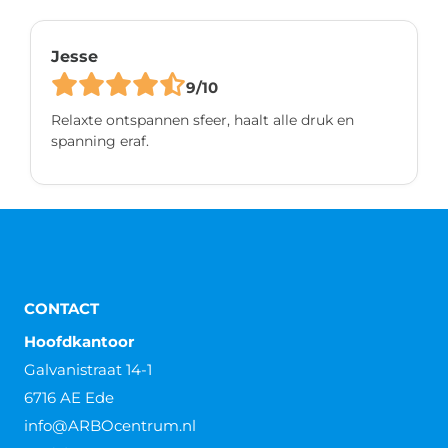
Jesse
9/10
Relaxte ontspannen sfeer, haalt alle druk en
spanning eraf.
CONTACT
Hoofdkantoor
Galvanistraat 14-1
6716 AE Ede
info@ARBOcentrum.nl