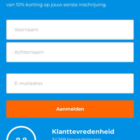
van 10% korting op jouw eerste inschrijving.
Naam
(Vereist)
E-
mailadres
(Vereist)
Klanttevredenheid
34269
beoordelingen