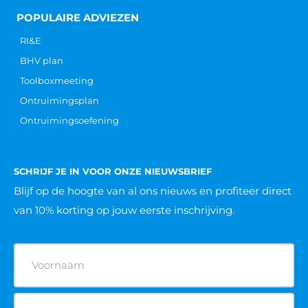
KVK: 6292 5202
BTW: NL 855 017 193 B01
IBAN: NL 95 INGB 000 680 5479
Fysieke ARBO pas aanvragen
POPULAIRE OPLEIDINGEN
VCA cursus
BHV cursus
Heftruck cursus
Hoogwerker cursus
Reachtruck cursus
Rolsteiger cursus
Veilig werken langs de weg cursus