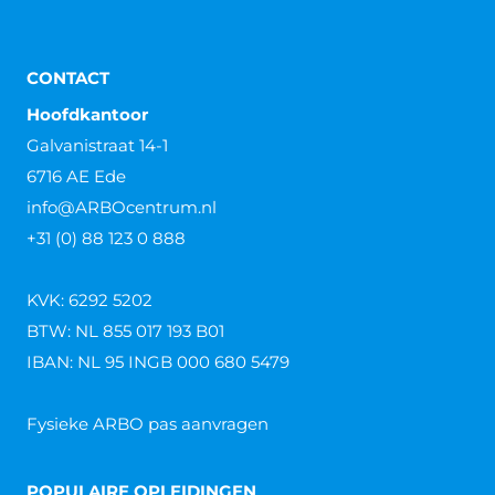
gebruik je heftrucks? Dan ben je wettelijk verplicht elk
jaar je heftruck(s) te laten keuren.
Lees verder »
Is een Pools heftruckcertificaat
geldig in Nederland?
Is een Pools heftruckcertificaat geldig in Nederland?
Poolse werknemers zijn niet meer weg te denken in
Nederland. Een groot aantal werkt in de agrarische
sector
Lees verder »
Heftruckcertificaat checken