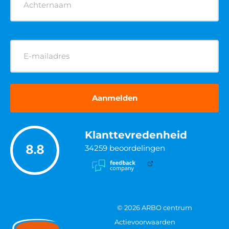
Verreiker cursus
POPULAIRE KEURINGEN
Brandblusser keuren
AED apparaat keuren
EHBO koffer keuren
Brandslanghaspel keuren
Noodverlichting keuren
POPULAIRE ADVIEZEN
RI&E
BHV plan
Toolboxmeeting
Ontruimingsplan
Ontruimingsoefening