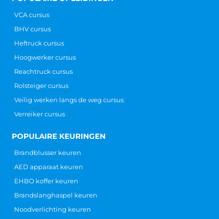
Heftruckcertificaat checken Iedere medewerker in
een organisatie die een heftruck wil gaan besturen,
dient een heftruck cursus te volgen en het
heftruckcertificaat te behalen. Als
Lees verder »
CONTACT
Hoofdkantoor
Galvanistraat 14-1
6716 AE Ede
info@ARBOcentrum.nl
+31 (0) 88 123 0 888