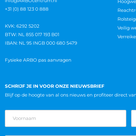
info@ARBOcentrum.nl
Hoogwer
+31 (0) 88 123 0 888
Reachtr
Rolsteig
KVK: 6292 5202
Veilig 
BTW: NL 855 017 193 B01
Verreike
IBAN: NL 95 INGB 000 680 5479
Fysieke ARBO pas aanvragen
SCHRIJF JE IN VOOR ONZE NIEUWSBRIEF
Blijf op de hoogte van al ons nieuws
en profiteer direct va
Naam
(Vereist)