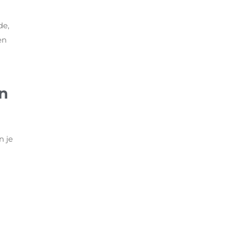
de,
en
en
n je