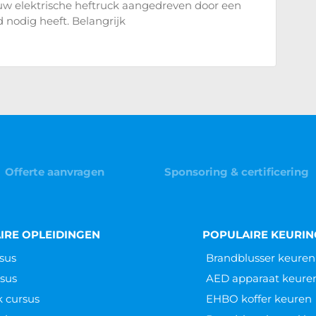
uw elektrische heftruck aangedreven door een
d nodig heeft. Belangrijk
Offerte aanvragen
Sponsoring & certificering
IRE OPLEIDINGEN
POPULAIRE KEURI
sus
Brandblusser keuren
sus
AED apparaat keure
k cursus
EHBO koffer keuren