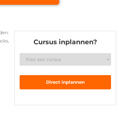
den:
ucks,
Cursus inplannen?
Gewenste
veiligheidsopleiding
*