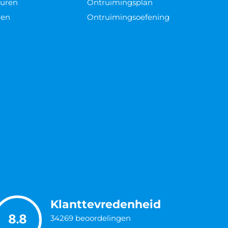
euren
Ontruimingsplan
ren
Ontruimingsoefening
Klanttevredenheid
8.8
34269
beoordelingen