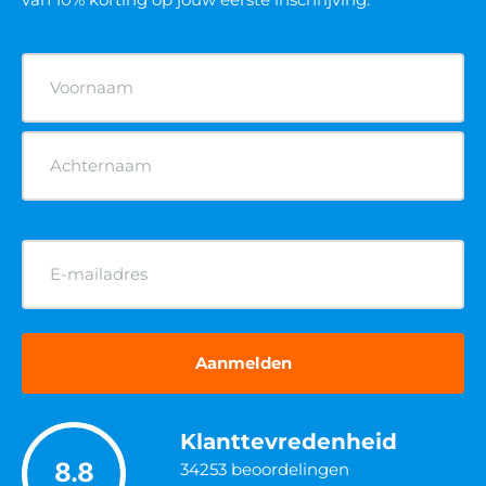
Naam
(Vereist)
E-
mailadres
(Vereist)
Klanttevredenheid
8.8
34253
beoordelingen