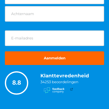
E-
mailadres
(Vereist)
Klanttevredenheid
8.8
34253
beoordelingen