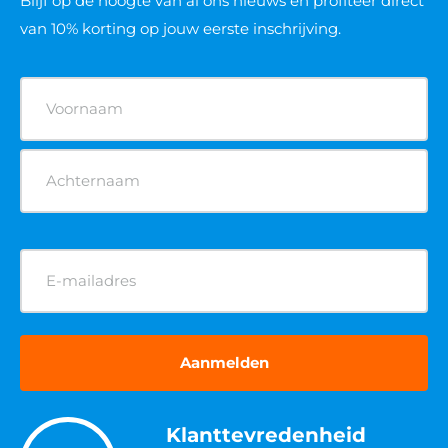
Blijf op de hoogte van al ons nieuws
en profiteer direct
van 10% korting op jouw eerste inschrijving.
Naam
(Vereist)
E-
mailadres
(Vereist)
Klanttevredenheid