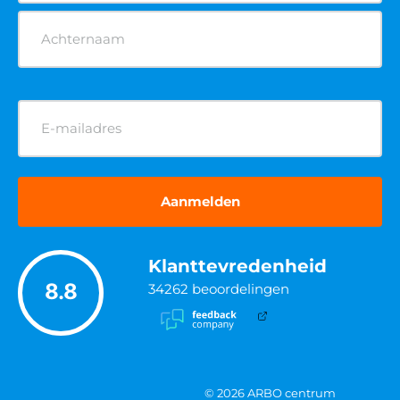
E-
mailadres
(Vereist)
Klanttevredenheid
8.8
34262
beoordelingen
© 2026 ARBO centrum