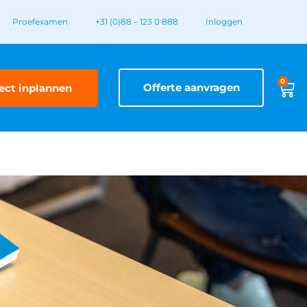
Proefexamen
+31 (0)88 – 123 0 888
Inloggen
0
Offerte aanvragen
ect inplannen