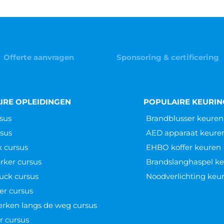
Offerte aanvragen
Sponsoring & certificering
IRE OPLEIDINGEN
POPULAIRE KEURI
sus
Brandblusser keuren
sus
AED apparaat keure
k cursus
EHBO koffer keuren
ker cursus
Brandslanghaspel k
uck cursus
Noodverlichting keu
er cursus
werken langs de weg cursus
r cursus