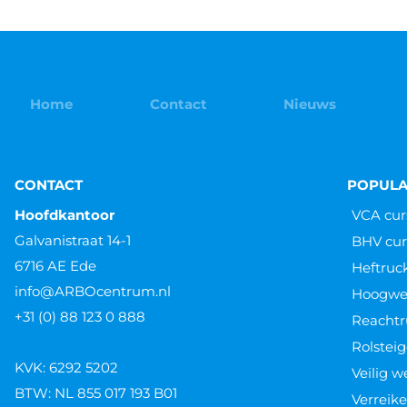
Home
Contact
Nieuws
CONTACT
POPULA
Hoofdkantoor
VCA cur
Galvanistraat 14-1
BHV cur
6716 AE Ede
Heftruc
info@ARBOcentrum.nl
Hoogwer
+31 (0) 88 123 0 888
Reachtr
Rolsteig
KVK: 6292 5202
Veilig 
BTW: NL 855 017 193 B01
Verreike