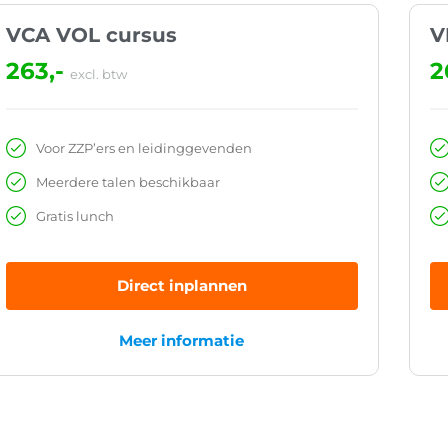
VCA VOL cursus
V
263,-
2
excl. btw
Voor ZZP’ers en leidinggevenden
Meerdere talen beschikbaar
Gratis lunch
Direct inplannen
Meer informatie