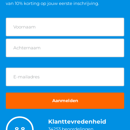
van 10% korting op jouw eerste inschrijving.
Naam
(Vereist)
E-
mailadres
(Vereist)
Klanttevredenheid
8.8
34253
beoordelingen